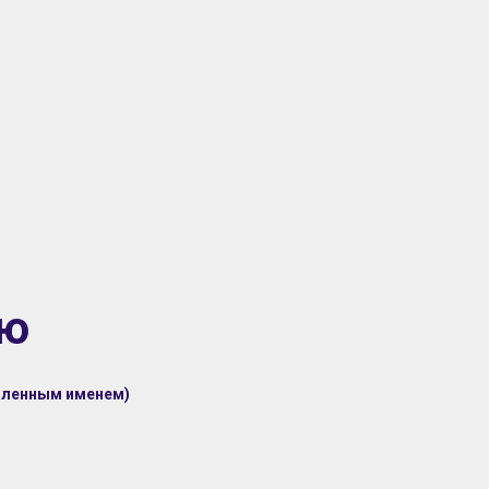
ию
шленным именем)